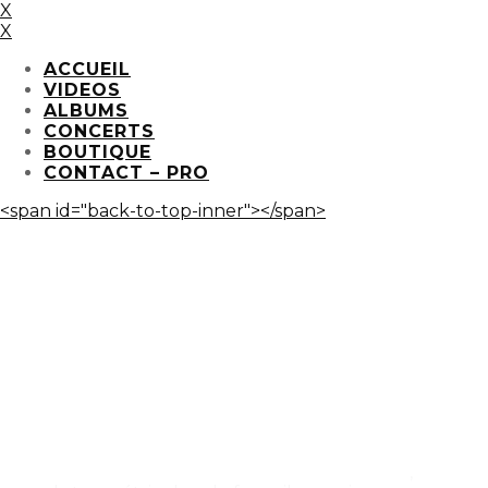
X
X
ACCUEIL
VIDEOS
ALBUMS
CONCERTS
BOUTIQUE
CONTACT – PRO
<span id="back-to-top-inner"></span>
BABAKAR
B
ABAKAR,
C
hanson
h
umoristique et
f
estive
,