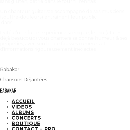
sans gluten, pétrie dans le fournil rennais.
Un chanteur guitariste accompagné de ses musiciens
(souffre-douleurs) entraînent leur public
dans
un
s
pectacle
i
ntéractif
complètement
d
éjant
Doté d’une forte expérience scénique, le trio (et c’est
déjà beaucoup) vous chantera sa bonne humeur & ses
péripéties, avec son lot de fausses rumeurs et
d’informations rigoureusement inexactes.
A
consommer sans modération !
Babakar
Chansons Déjantées
BABAKAR
ACCUEIL
VIDEOS
ALBUMS
CONCERTS
BOUTIQUE
CONTACT – PRO