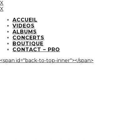
X
X
ACCUEIL
VIDEOS
ALBUMS
CONCERTS
BOUTIQUE
CONTACT – PRO
<span id="back-to-top-inner"></span>
BABAKAR
B
ABAKAR,
C
hanson
h
umoristique et
f
estive
,