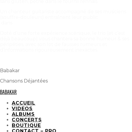
sans gluten, pétrie dans le fournil rennais.
Un chanteur guitariste accompagné de ses musiciens
(souffre-douleurs) entraînent leur public
dans
un
s
pectacle
i
ntéractif
complètement
d
éjant
Doté d’une forte expérience scénique, le trio (et c’est
déjà beaucoup) vous chantera sa bonne humeur & ses
péripéties, avec son lot de fausses rumeurs et
d’informations rigoureusement inexactes.
A
consommer sans modération !
Babakar
Chansons Déjantées
BABAKAR
ACCUEIL
VIDEOS
ALBUMS
CONCERTS
BOUTIQUE
CONTACT – PRO